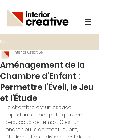
Post
Interior Creative
Aménagement de la
Chambre d'Enfant :
Permettre l'Éveil, le Jeu
et l'Étude
La chambre est un espace 
important où nos petits passent 
beaucoup de temps.  C'est un 
endroit où ils dorment, jouent, 
étudient et grandissent. Il est donc 