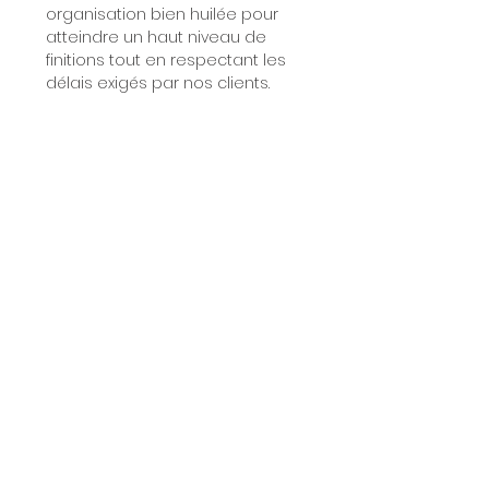
organisation bien huilée pour
atteindre un haut niveau de
finitions tout en respectant les
délais exigés par nos clients.
Le choix des grandes
marques pour vous
proposer un projet
personnalisé
Interior Creative est distributeur
des plus grandes marques de
fabricants d’agencements et
d'armoires sur-mesure.