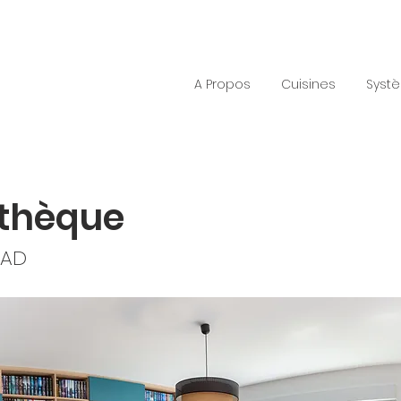
A Propos
Cuisines
Syst
othèque
 AD