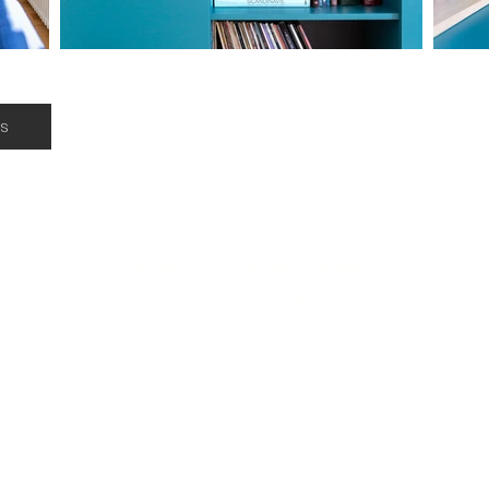
us
Interior Creative Studio
Luxembourg
286, rue de Luxembourg
L-4222 Esch-sur-Alzette
LUXEMBOURG
contact@interiorcreative.studio
+352 27 93 59 20
Demande de RDV