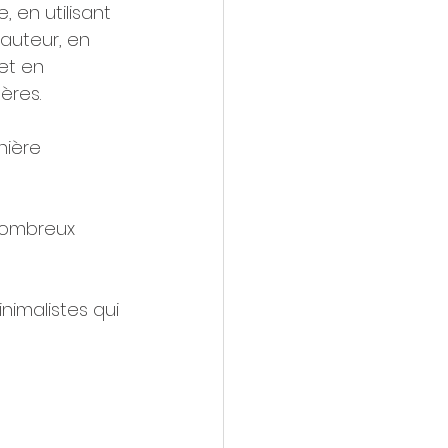
 en utilisant 
auteur, en 
et en 
ères. 
ière 
nombreux 
imalistes qui 