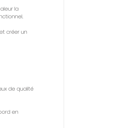
aleur la 
tionnel... 
t créer un 
aux de qualité 
bord en 