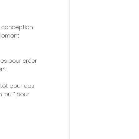
a conception 
alement 
es pour créer 
t. 
tôt pour des 
pull" pour 