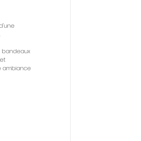
 d'une 
 
es bandeaux 
et 
ne ambiance 