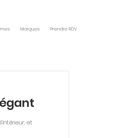
èmes
Marques
Prendre RDV
légant
ntérieur, et 