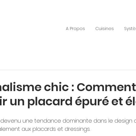
A Propos
Cuisines
Syst
malisme chic : Comment
r un placard épuré et é
 devenu une tendance dominante dans le design d'i
alement aux placards et dressings. 