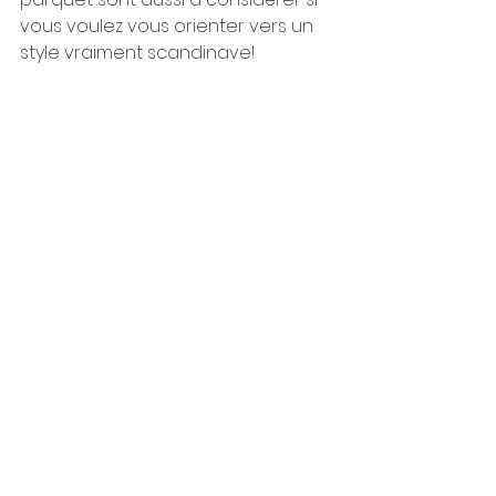
vous voulez vous orienter vers un 
style vraiment scandinave!
Interior Creative Studio
Luxembourg
286, rue de Luxembourg
L-4222 Esch-sur-Alzette
LUXEMBOURG
contact@interiorcreative.studio
+352 27 93 59 20
Demande de RDV
FR
EN