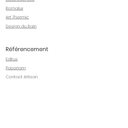
Romalux
Art Thermic
Design du Bain
Référencement
Editus
Paperjam
Contact Artisan
Houzz France
Fondarch.lu
INTERIOR CREATIVE STUDIO