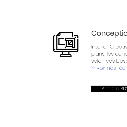
Conceptio
Interior Creat
plans, les con
selon vos beso
>> voir nos réa
Prendre RD