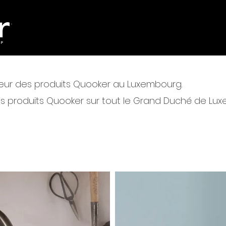
buteur des produits Quooker au Luxembourg.
es produits Quooker sur tout le Grand Duché de Lu