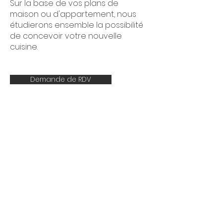
Sur la base de vos plans de
maison ou d'appartement, nous
étudierons ensemble la possibilité
de concevoir votre nouvelle
cuisine.
Demande de RDV
Interior Creative Studio
Luxembourg
286, rue de Luxembourg
L-4222 Esch-sur-Alzette
LUXEMBOURG