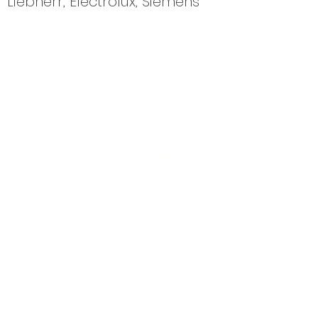
Liebherr, Electrolux, Siemens
Interior Creative Studio
Luxembourg
286, rue de Luxembourg
L-4222 Esch-sur-Alzette
LUXEMBOURG
contact@interiorcreative.studio
+352 27 93 59 20
Demande de RDV
FR
EN