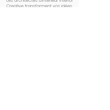
Les architectes d’intérieur Interior
Creative transforment vos idées
en projets concrets. Un seul
interlocuteur, des plans clairs, un
suivi précis : de la première
esquisse à la pose, tout est
pensé pour un résultat sur
mesure, sans surprise. Notre
force ? L’alliance du design et de
la maîtrise technique.
Interior Creative Studio
Luxembourg