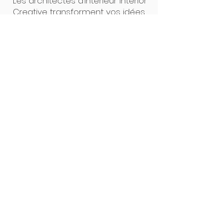
Les architectes d’intérieur Interior
Creative transforment vos idées
en projets concrets. Un seul
interlocuteur, des plans clairs, un
suivi précis : de la première
esquisse à la pose, tout est
pensé pour un résultat sur
mesure, sans surprise. Notre
force ? L’alliance du design et de
la maîtrise technique.
Interior Creative Studio
Luxembourg