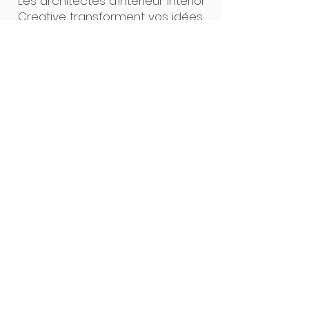
Les architectes d’intérieur Interior
Creative transforment vos idées
en projets concrets. Un seul
interlocuteur, des plans clairs, un
suivi précis : de la première
esquisse à la pose, tout est
pensé pour un résultat sur
mesure, sans surprise. Notre
force ? L’alliance du design et de
la maîtrise technique.
Interior Creative Studio
Luxembourg