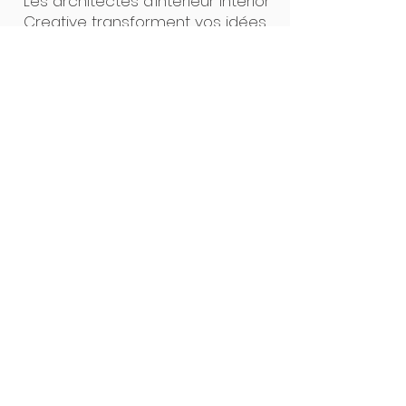
Les architectes d’intérieur Interior
Creative transforment vos idées
en projets concrets. Un seul
interlocuteur, des plans clairs, un
suivi précis : de la première
esquisse à la pose, tout est
pensé pour un résultat sur
mesure, sans surprise. Notre
force ? L’alliance du design et de
la maîtrise technique.
Interior Creative Studio
Luxembourg