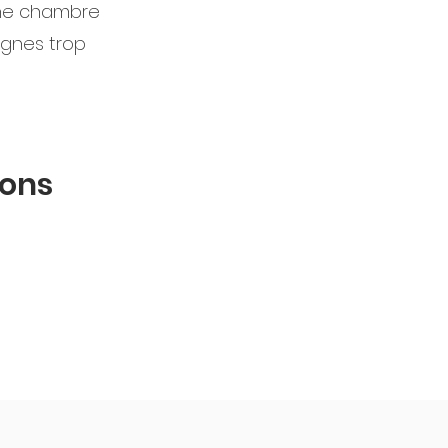
une chambre
ignes trop
sons