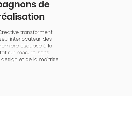
pagnons de
réalisation
r Creative transforment
eul interlocuteur, des
a première esquisse à la
ltat sur mesure, sans
u design et de la maîtrise