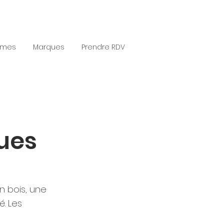
èmes
Marques
Prendre RDV
ues
n bois, une
é. Les