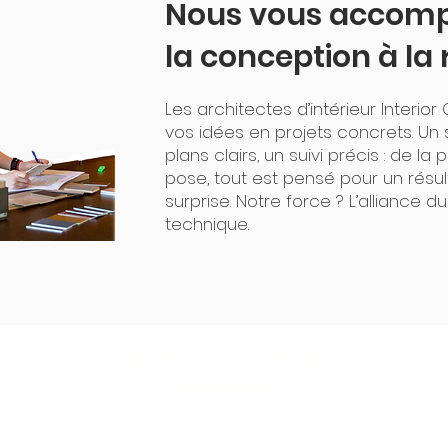
Nous vous accom
la conception à la 
Les architectes d’intérieur Interio
vos idées en projets concrets. Un s
plans clairs, un suivi précis : de l
pose, tout est pensé pour un résu
surprise. Notre force ? L’alliance d
technique.
Interior Creative Studio
Luxembourg
286, rue de Luxembourg
L-4222 Esch-sur-Alzette