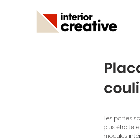
Plac
coul
Les portes so
plus étroite e
modules intér