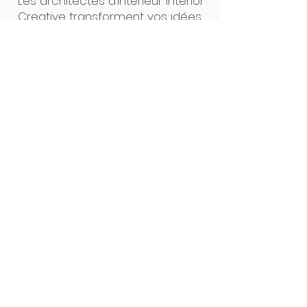
Les architectes d’intérieur Interior
Creative transforment vos idées
en projets concrets. Un seul
interlocuteur, des plans clairs, un
suivi précis : de la première
esquisse à la pose, tout est
pensé pour un résultat sur
mesure, sans surprise. Notre
force ? L’alliance du design et de
la maîtrise technique.
Interior Creative Studio
Luxembourg