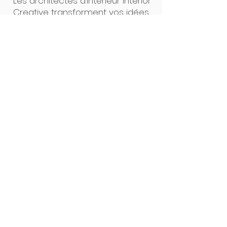
Les architectes d’intérieur Interior
Creative transforment vos idées
en projets concrets. Un seul
interlocuteur, des plans clairs, un
suivi précis : de la première
esquisse à la pose, tout est
pensé pour un résultat sur
mesure, sans surprise. Notre
force ? L’alliance du design et de
la maîtrise technique.
Interior Creative Studio
Luxembourg