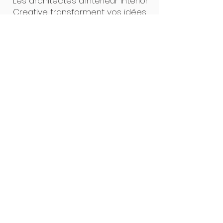
Les architectes d’intérieur Interior
Creative transforment vos idées
en projets concrets. Un seul
interlocuteur, des plans clairs, un
suivi précis : de la première
esquisse à la pose, tout est
pensé pour un résultat sur
mesure, sans surprise. Notre
force ? L’alliance du design et de
la maîtrise technique.
Interior Creative Studio
Luxembourg