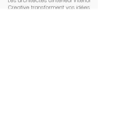
Les architectes d’intérieur Interior
Creative transforment vos idées
en projets concrets. Un seul
interlocuteur, des plans clairs, un
suivi précis : de la première
esquisse à la pose, tout est
pensé pour un résultat sur
mesure, sans surprise. Notre
force ? L’alliance du design et de
la maîtrise technique.
Interior Creative Studio
Luxembourg