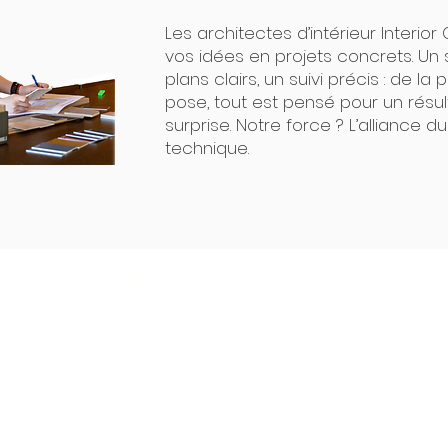
Les architectes d’intérieur Interio
vos idées en projets concrets. Un s
plans clairs, un suivi précis : de l
pose, tout est pensé pour un résu
surprise. Notre force ? L’alliance d
technique.
Interior Creative Studio
Luxembourg
286, rue de Luxembourg
L-4222 Esch-sur-Alzette
LUXEMBOURG
contact@interiorcreative.studio