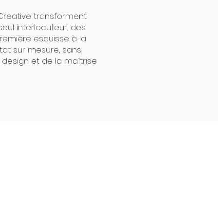
r Creative transforment
eul interlocuteur, des
a première esquisse à la
ltat sur mesure, sans
u design et de la maîtrise