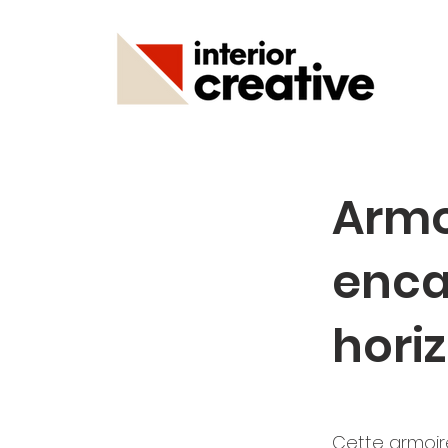
Armo
enca
hori
Cette armoir