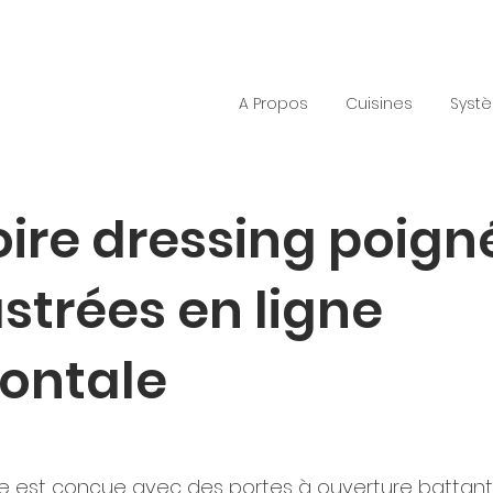
A Propos
Cuisines
Syst
ire dressing poign
strées en ligne
zontale
e est conçue avec des portes à ouverture battant