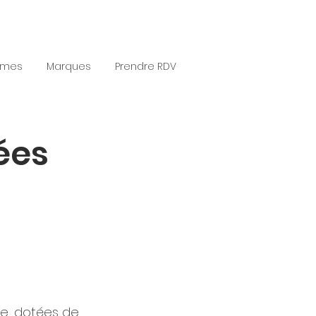
èmes
Marques
Prendre RDV
ées
e, dotées de