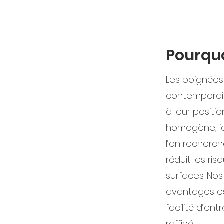
Pourquo
Les poignées
contemporaine
à leur positi
homogène, id
l’on recherch
réduit les ri
surfaces. No
avantages est
facilité d’en
raffiné.