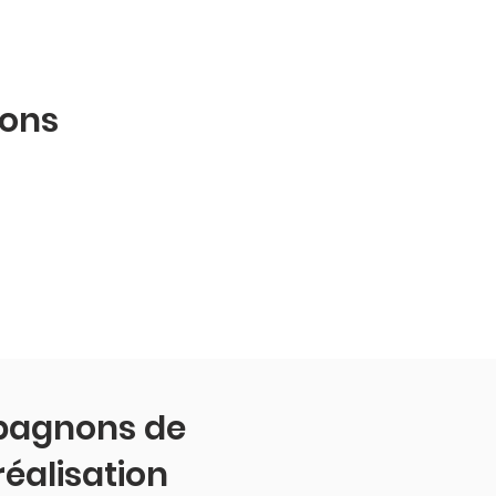
sons
pagnons de
réalisation