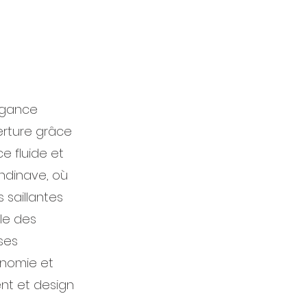
égance
verture grâce
e fluide et
ndinave, où
 saillantes
ile des
ses
onomie et
ent et design