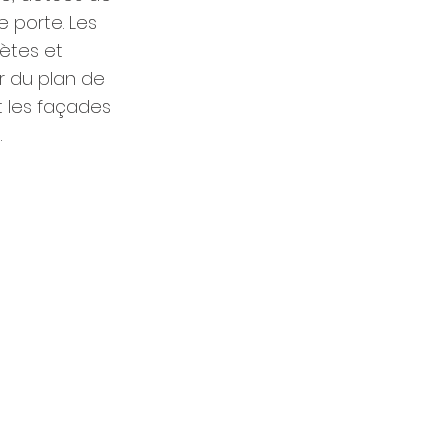
 porte. Les
rètes et
r du plan de
t les façades
.