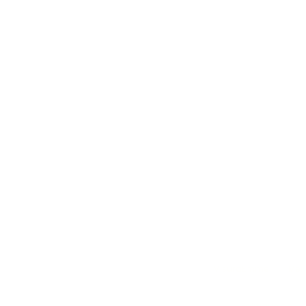
MisuraEmme
Meri
Politique de