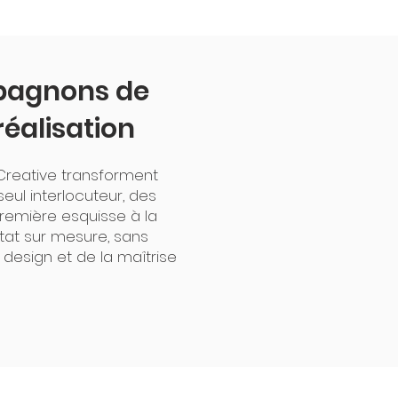
pagnons de
réalisation
r Creative transforment
eul interlocuteur, des
a première esquisse à la
ltat sur mesure, sans
u design et de la maîtrise