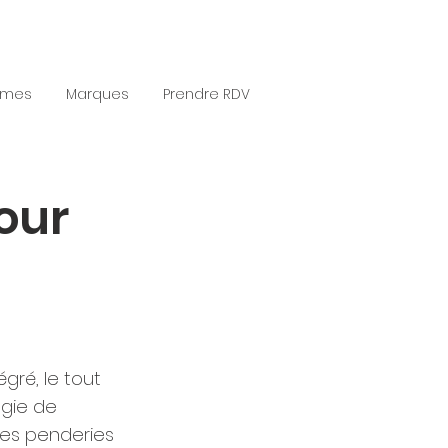
èmes
Marques
Prendre RDV
our
gré, le tout
ogie de
des penderies