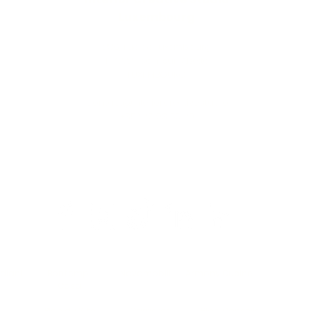
Luxembourg
286, rue de Luxembourg
L-4222 Esch-sur-Alzette
LUXEMBOURG
contact@interiorcreative.studio
+352 27 93 59 20
Demande de RDV
FR
EN
diani
Bontempi
Novamobili
Armony Cucine
Nidi
A
Casa
Plan du Site
Carrières
Blog Conseils
FAQ