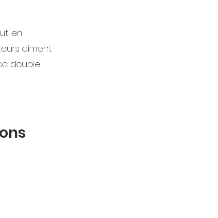
out en
teurs aiment
sa double
sons