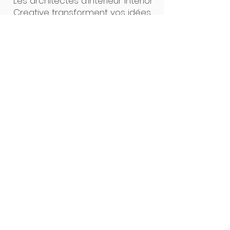
Les architectes d’intérieur Interior
Creative transforment vos idées
en projets concrets. Un seul
interlocuteur, des plans clairs, un
suivi précis : de la première
esquisse à la pose, tout est
pensé pour un résultat sur
mesure, sans surprise. Notre
force ? L’alliance du design et de
la maîtrise technique.
Interior Creative Studio
Luxembourg