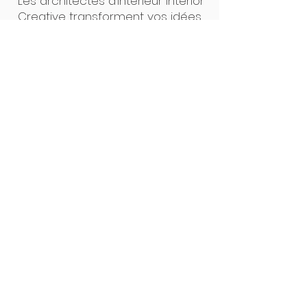
Les architectes d’intérieur Interior
Creative transforment vos idées
en projets concrets. Un seul
interlocuteur, des plans clairs, un
suivi précis : de la première
esquisse à la pose, tout est
pensé pour un résultat sur
mesure, sans surprise. Notre
force ? L’alliance du design et de
la maîtrise technique.
Interior Creative Studio
Luxembourg