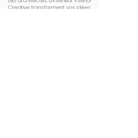
Les architectes d’intérieur Interior
Creative transforment vos idées
en projets concrets. Un seul
interlocuteur, des plans clairs, un
suivi précis : de la première
esquisse à la pose, tout est
pensé pour un résultat sur
mesure, sans surprise. Notre
force ? L’alliance du design et de
la maîtrise technique.
Interior Creative Studio
Luxembourg