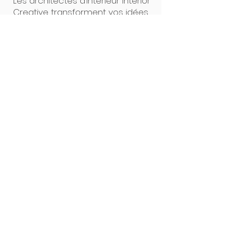
Les architectes d’intérieur Interior
Creative transforment vos idées
en projets concrets. Un seul
interlocuteur, des plans clairs, un
suivi précis : de la première
esquisse à la pose, tout est
pensé pour un résultat sur
mesure, sans surprise. Notre
force ? L’alliance du design et de
la maîtrise technique.
Interior Creative Studio
Luxembourg