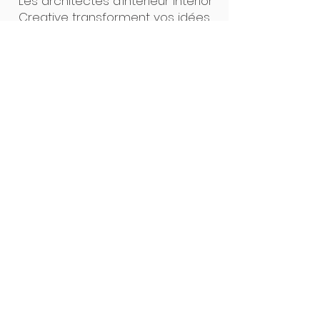
Les architectes d’intérieur Interior
Creative transforment vos idées
en projets concrets. Un seul
interlocuteur, des plans clairs, un
suivi précis : de la première
esquisse à la pose, tout est
pensé pour un résultat sur
mesure, sans surprise. Notre
force ? L’alliance du design et de
la maîtrise technique.
Interior Creative Studio
Luxembourg