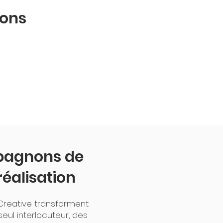
sons
pagnons de
réalisation
r Creative transforment
eul interlocuteur, des