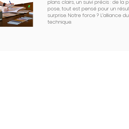
plans clairs, un suivi précis : de l
pose, tout est pensé pour un résu
surprise. Notre force ? L’alliance d
technique.
Interior Creative Studio
Luxembourg
286, rue de Luxembourg
L-4222 Esch-sur-Alzette
LUXEMBOURG
contact@interiorcreative.studio
+352 27 93 59 20
Demande de RDV
FR
EN