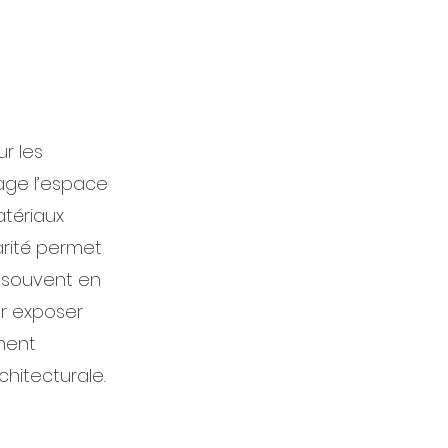
r les
age l’espace
atériaux
larité permet
t souvent en
ur exposer
ément
chitecturale.