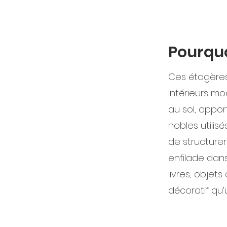
Pourquo
Ces étagères
intérieurs m
au sol, appor
nobles utilis
de structurer
enfilade dans
livres, objet
décoratif qu’