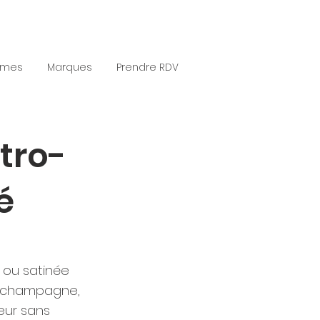
èmes
Marques
Prendre RDV
tro-
é
 ou satinée
e, champagne,
ueur sans