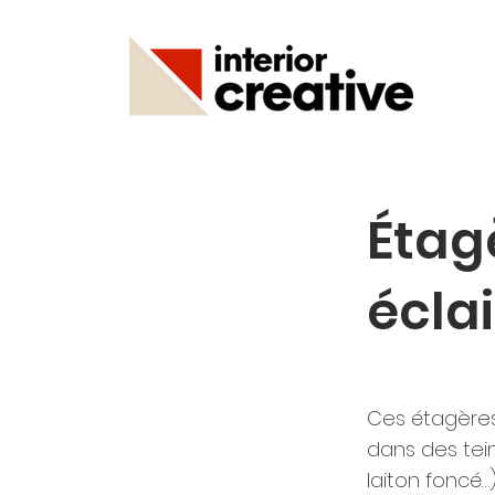
Étag
écla
Ces étagères
dans des tei
laiton foncé…