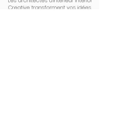
Les architectes d’intérieur Interior
Creative transforment vos idées
en projets concrets. Un seul
interlocuteur, des plans clairs, un
suivi précis : de la première
esquisse à la pose, tout est
pensé pour un résultat sur
mesure, sans surprise. Notre
force ? L’alliance du design et de
la maîtrise technique.
Interior Creative Studio
Luxembourg